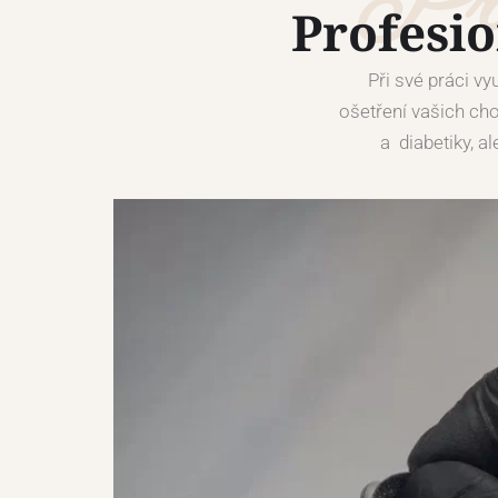
Pří
Profesi
Při své práci vy
ošetření vašich cho
a diabetiky, a