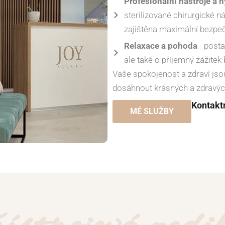
Profesionální nástroje a 
sterilizované chirurgické n
zajištěna maximální bezpe
Relaxace a pohoda
- posta
ale také o příjemný zážite
Vaše spokojenost a zdraví js
dosáhnout krásných a zdravých
Kontakt
MÉ SLUŽBY