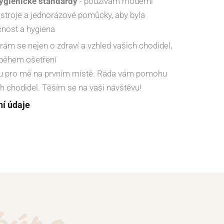
hygienické standardy
- používám moderní
ástroje a jednorázové pomůcky, aby byla
čnost a hygiena
rám se nejen o zdraví a vzhled vašich chodidel,
k během ošetření
ou pro mě na prvním místě. Ráda vám pomohu
 chodidel. Těším se na vaši návštěvu!
ní údaje