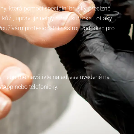
y, která pomocí speciální brusky precizně
ži, upravuje nehty a řeší kuří oka i otlaky.
Používám profesionální nástroj Pododisc pro
ma nebo mě navštivte na adrese uvedené na
tApp nebo telefonicky.