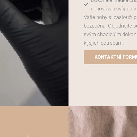
Dokonale hladká chod
uchovávají svůj poci
Vaše nohy si zaslouží péč
bezpečná. Objednejte se
svým chodidlům dokonal
k jejich potřebám.
KONTAKTNÍ FORM