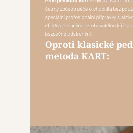
Proč pedikúru Kart.
Pedikúra KART před
šetrný způsob péče o chodidla bez použi
speciální profesionální přípravky s aktiv
efektivně změkčují zrohovatělou kůži a u
bezpečné odstranění.
Oproti klasické ped
metoda KART: