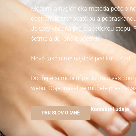
Moderní a hygienická metoda péče o noh
odstraňuje zrohovatělou a popraskanou ků
Je taky vhodná pro diabetickou stopu. 
šetrné a dokonalé ošetření.
Nově také u mě najdete pedikúru Kart.
Dopřejte si mobilní pedikúru u vás do
webu. Objednávat se můžete přes Whas
Kontaktní údaje
PÁR SLOV O MNĚ