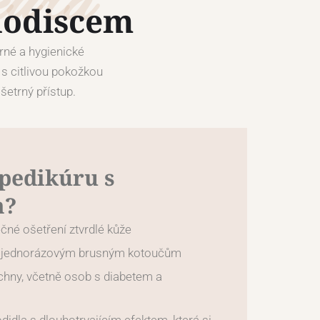
kúra
dodiscem
trné a hygienické
 s citlivou pokožkou
šetrný přístup.
 pedikúru s
m?
čné ošetření ztvrdlé kůže
y jednorázovým brusným kotoučům
chny, včetně osob s diabetem a