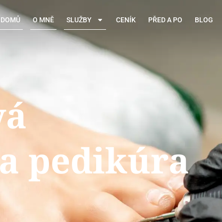
DOMŮ
O MNĚ
SLUŽBY
CENÍK
PŘED A PO
BLOG
vá
a pedikúra