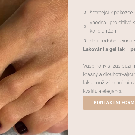
šetrnější k pokožce 
vhodná i pro citlivé 
kojících žen
dlouhodobě účinná –
Lakování a gel lak – p
Vaše nohy si zaslouží n
krásný a dlouhotrvající 
laku používám prémiov
kvalitu a eleganci.
KONTAKTNÍ FOR