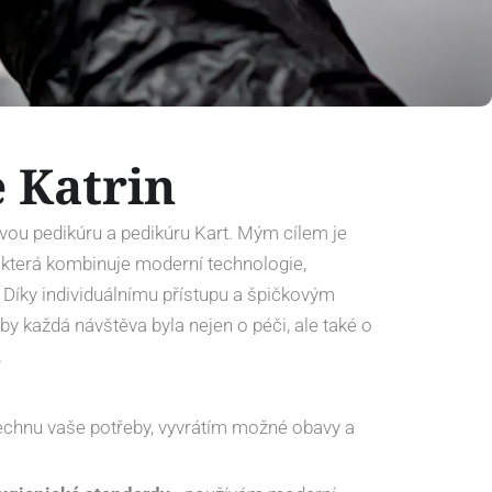
e Katrin
ovou pedikúru a pedikúru Kart. Mým cílem je
, která kombinuje moderní technologie,
 Díky individuálnímu přístupu a špičkovým
by každá návštěva byla nejen o péči, ale také o
.
echnu vaše potřeby, vyvrátím možné obavy a