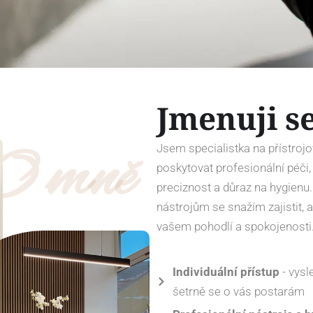
Jmenuji s
O mně
Jsem specialistka na přístroj
poskytovat profesionální péči
preciznost a důraz na hygienu.
nástrojům se snažím zajistit, a
vašem pohodlí a spokojenosti
Individuální přístup
- vysl
šetrně se o vás postarám