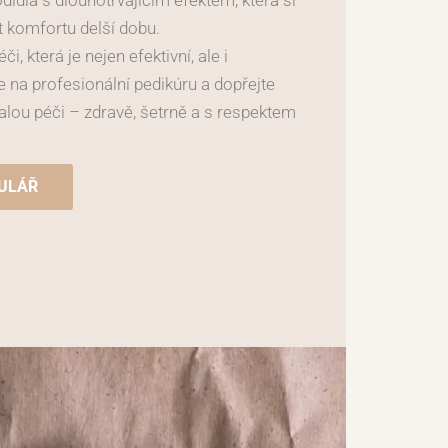
idla s dlouhotrvajícím efektem, která si
t komfortu delší dobu.
i, která je nejen efektivní, ale i
 na profesionální pedikúru a dopřejte
ou péči – zdravě, šetrně a s respektem
ULÁŘ