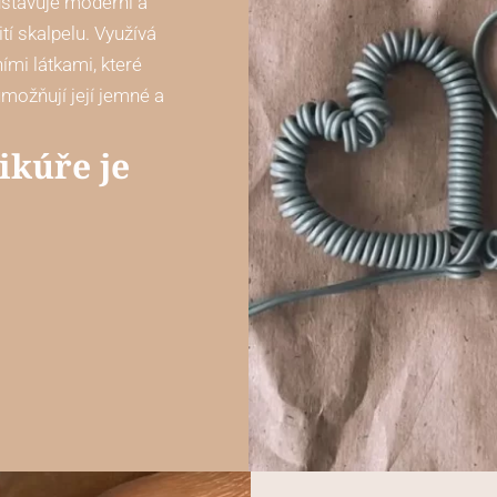
stavuje moderní a
tí skalpelu. Využívá
ními látkami, které
možňují její jemné a
ikúře je